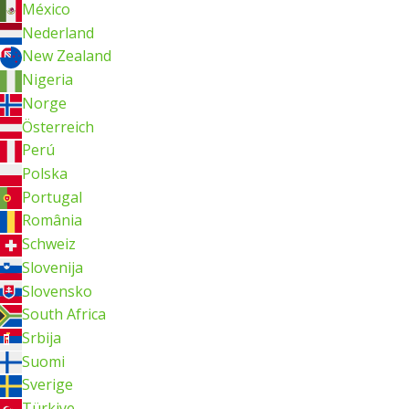
México
Nederland
New Zealand
Nigeria
Norge
Österreich
Perú
Polska
Portugal
România
Schweiz
Slovenija
Slovensko
South Africa
Srbija
Suomi
Sverige
Türkiye