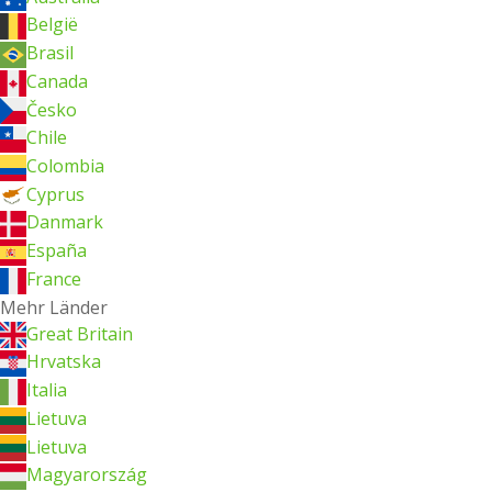
België
Brasil
Canada
Česko
Chile
Colombia
Cyprus
Danmark
España
France
Mehr Länder
Great Britain
Hrvatska
Italia
Lietuva
Lietuva
Magyarország