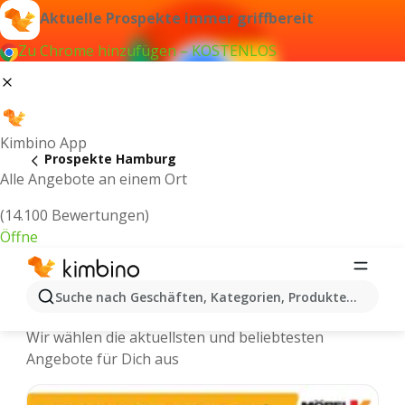
Aktuelle Prospekte immer griffbereit
Zu Chrome hinzufügen – KOSTENLOS
Kimbino App
Prospekte Hamburg
Alle Angebote an einem Ort
(14.100 Bewertungen)
Öffne
Hamburg - Neuste Prospekte und
Suche nach Geschäften, Kategorien, Produkten...
Angebote Online
Wir wählen die aktuellsten und beliebtesten
Angebote für Dich aus