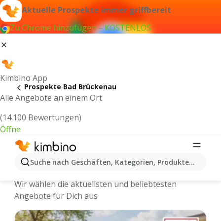
Aktuelle Prospekte immer griffbereit
Zu Chrome hinzufügen – KOSTENLOS
Kimbino App
Prospekte Bad Brückenau
Alle Angebote an einem Ort
(14.100 Bewertungen)
Öffne
Bad Brückenau - Neuste Prospekte
Suche nach Geschäften, Kategorien, Produkten...
und Angebote Online
Wir wählen die aktuellsten und beliebtesten
Angebote für Dich aus