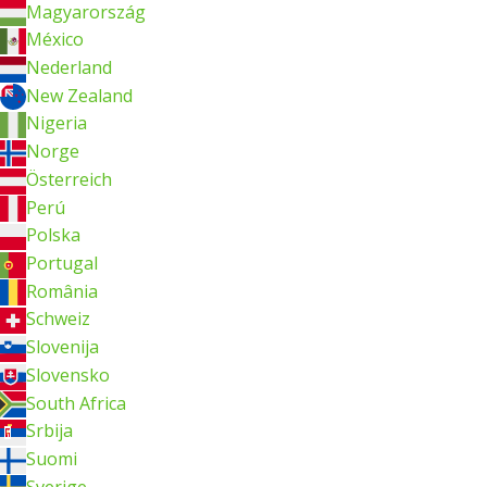
Magyarország
México
Nederland
New Zealand
Nigeria
Norge
Österreich
Perú
Polska
Portugal
România
Schweiz
Slovenija
Slovensko
South Africa
Srbija
Suomi
Sverige