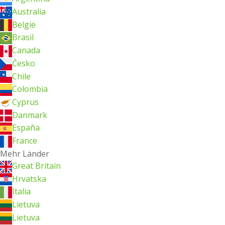
Australia
België
Brasil
Canada
Česko
Chile
Colombia
Cyprus
Danmark
España
France
Mehr Länder
Great Britain
Hrvatska
Italia
Lietuva
Lietuva