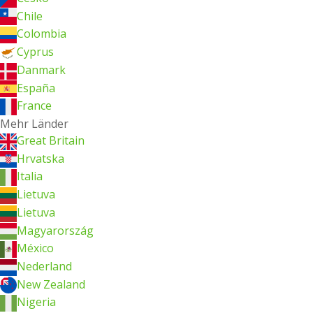
Chile
Colombia
Cyprus
Danmark
España
France
Mehr Länder
Great Britain
Hrvatska
Italia
Lietuva
Lietuva
Magyarország
México
Nederland
New Zealand
Nigeria