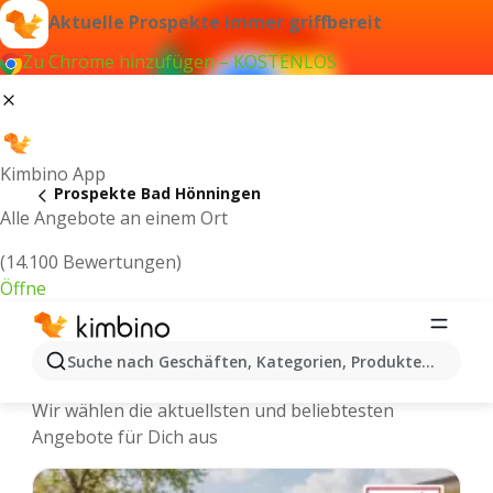
Aktuelle Prospekte immer griffbereit
Zu Chrome hinzufügen – KOSTENLOS
Kimbino App
Prospekte Bad Hönningen
Alle Angebote an einem Ort
(14.100 Bewertungen)
Öffne
Bad Hönningen - Neuste Prospekte
Suche nach Geschäften, Kategorien, Produkten...
und Angebote Online
Wir wählen die aktuellsten und beliebtesten
Angebote für Dich aus