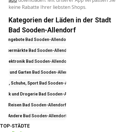
app
downloaden. Mit unserer App verpassen Sie
keine Rabatte Ihrer liebsten Shops.
Kategorien der Läden in der Stadt
Bad Sooden-Allendorf
Angebote
Bad Sooden-Allendorf
Hypermärkte
Bad Sooden-Allendorf
Elektronik
Bad Sooden-Allendorf
Haus und Garten
Bad Sooden-Allendorf
dung, Schuhe, Sport
Bad Sooden-Allendorf
metik und Drogerie
Bad Sooden-Allendorf
Reisen
Bad Sooden-Allendorf
Andere
Bad Sooden-Allendorf
TOP-STÄDTE