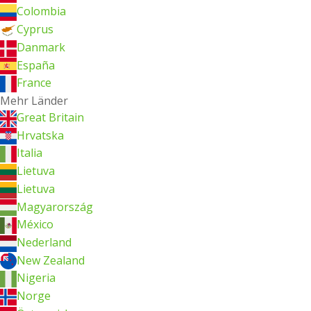
Colombia
Cyprus
Danmark
España
France
Mehr Länder
Great Britain
Hrvatska
Italia
Lietuva
Lietuva
Magyarország
México
Nederland
New Zealand
Nigeria
Norge