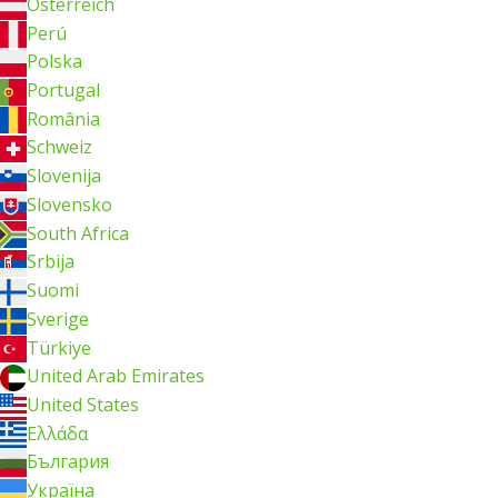
Österreich
Perú
Polska
Portugal
România
Schweiz
Slovenija
Slovensko
South Africa
Srbija
Suomi
Sverige
Türkiye
United Arab Emirates
United States
Ελλάδα
България
Україна