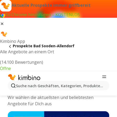
Aktuelle Prospekte immer griffbereit
Zu Chrome hinzufügen – KOSTENLOS
Kimbino App
Prospekte Bad Sooden-Allendorf
Alle Angebote an einem Ort
(14.100 Bewertungen)
Öffne
Bad Sooden-Allendorf - Neuste
Suche nach Geschäften, Kategorien, Produkten...
Prospekte und Angebote Online
Wir wählen die aktuellsten und beliebtesten
Angebote für Dich aus