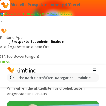
Aktuelle Prospekte immer griffbereit
Zu Chrome hinzufügen – KOSTENLOS
Kimbino App
Prospekte Bobenheim-Roxheim
Alle Angebote an einem Ort
(14.100 Bewertungen)
Öffne
Bobenheim-Roxheim - Neuste
Suche nach Geschäften, Kategorien, Produkten...
Prospekte und Angebote Online
Wir wählen die aktuellsten und beliebtesten
Angebote für Dich aus