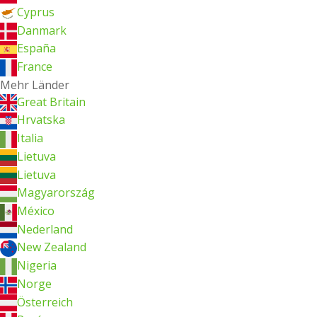
Cyprus
Danmark
España
France
Mehr Länder
Great Britain
Hrvatska
Italia
Lietuva
Lietuva
Magyarország
México
Nederland
New Zealand
Nigeria
Norge
Österreich