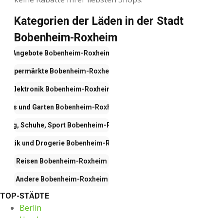
Kategorien der Läden in der Stadt
Bobenheim-Roxheim
Angebote
Bobenheim-Roxheim
Hypermärkte
Bobenheim-Roxheim
Elektronik
Bobenheim-Roxheim
Haus und Garten
Bobenheim-Roxheim
idung, Schuhe, Sport
Bobenheim-Roxheim
smetik und Drogerie
Bobenheim-Roxheim
Reisen
Bobenheim-Roxheim
Andere
Bobenheim-Roxheim
TOP-STÄDTE
Berlin