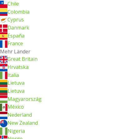
Chile
Colombia
Cyprus
Danmark
España
France
Mehr Länder
Great Britain
Hrvatska
Italia
Lietuva
Lietuva
Magyarország
México
Nederland
New Zealand
Nigeria
Norge