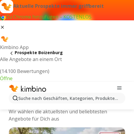
Aktuelle Prospekte immer griffbereit
Zu Chrome hinzufügen – KOSTENLOS
Kimbino App
Prospekte Boizenburg
Alle Angebote an einem Ort
(14.100 Bewertungen)
Öffne
Boizenburg - Neuste Prospekte und
Suche nach Geschäften, Kategorien, Produkten...
Angebote Online
Wir wählen die aktuellsten und beliebtesten
Angebote für Dich aus