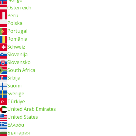
Österreich
Perú
Polska
Portugal
România
Schweiz
Slovenija
Slovensko
South Africa
Srbija
Suomi
Sverige
Türkiye
United Arab Emirates
United States
Ελλάδα
България