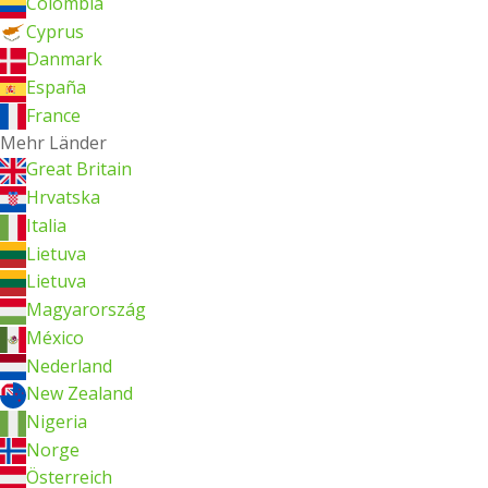
Colombia
Cyprus
Danmark
España
France
Mehr Länder
Great Britain
Hrvatska
Italia
Lietuva
Lietuva
Magyarország
México
Nederland
New Zealand
Nigeria
Norge
Österreich