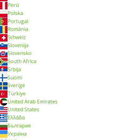
Perú
Polska
Portugal
România
Schweiz
Slovenija
Slovensko
South Africa
Srbija
Suomi
Sverige
Türkiye
United Arab Emirates
United States
Ελλάδα
България
Україна