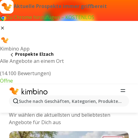
Aktuelle Prospekte immer griffbereit
Zu Chrome hinzufügen – KOSTENLOS
Kimbino App
Prospekte Elzach
Alle Angebote an einem Ort
(14.100 Bewertungen)
Öffne
Elzach - Neuste Prospekte und
Suche nach Geschäften, Kategorien, Produkten...
Angebote Online
Wir wählen die aktuellsten und beliebtesten
Angebote für Dich aus