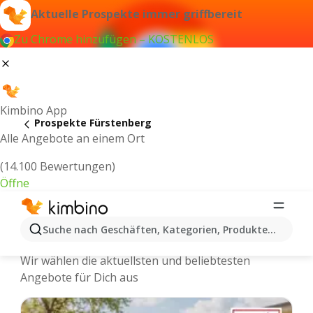
Aktuelle Prospekte immer griffbereit
Zu Chrome hinzufügen – KOSTENLOS
Kimbino App
Prospekte Fürstenberg
Alle Angebote an einem Ort
(14.100 Bewertungen)
Öffne
Fürstenberg - Neuste Prospekte und
Suche nach Geschäften, Kategorien, Produkten...
Angebote Online
Wir wählen die aktuellsten und beliebtesten
Angebote für Dich aus