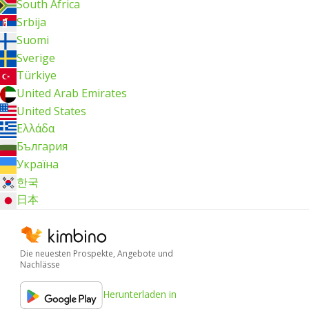
South Africa
Srbija
Suomi
Sverige
Türkiye
United Arab Emirates
United States
Ελλάδα
България
Україна
한국
日本
Die neuesten Prospekte, Angebote und
Nachlässe
Herunterladen in