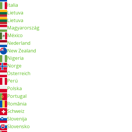
Italia
Lietuva
Lietuva
Magyarország
México
Nederland
New Zealand
Nigeria
Norge
Österreich
Perú
Polska
Portugal
România
Schweiz
Slovenija
Slovensko