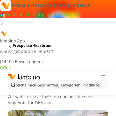
Aktuelle Prospekte immer griffbereit
Zu Chrome hinzufügen – KOSTENLOS
Kimbino App
Prospekte Grasbrunn
Alle Angebote an einem Ort
(14.100 Bewertungen)
Öffne
Grasbrunn - Neuste Prospekte und
Suche nach Geschäften, Kategorien, Produkten...
Angebote Online
Wir wählen die aktuellsten und beliebtesten
Angebote für Dich aus