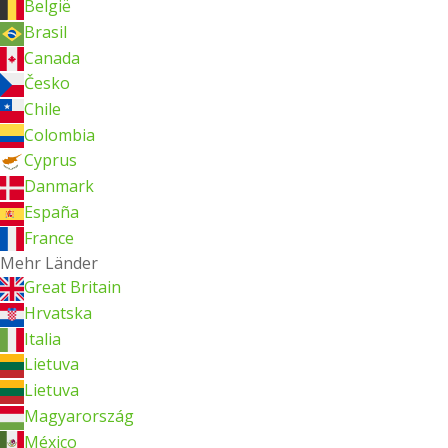
België
Brasil
Canada
Česko
Chile
Colombia
Cyprus
Danmark
España
France
Mehr Länder
Great Britain
Hrvatska
Italia
Lietuva
Lietuva
Magyarország
México