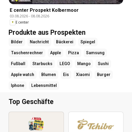
E center Prospekt Kolbermoor
03.08.2026
-
08.08.2026
E center
Produkte aus Prospekten
Bilder
Nachricht
Bäckerei
Spiegel
Taschenrechner
Apple
Pizza
Samsung
Fußball
Starbucks
LEGO
Mango
Sushi
Apple watch
Blumen
Eis
Xiaomi
Burger
Iphone
Lebensmittel
Top Geschäfte