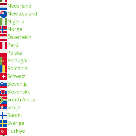
Nederland
New Zealand
Nigeria
Norge
Österreich
Perú
Polska
Portugal
România
Schweiz
Slovenija
Slovensko
South Africa
Srbija
Suomi
Sverige
Türkiye