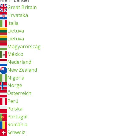
Mehr Länder
Great Britain
Hrvatska
Italia
Lietuva
Lietuva
Magyarország
México
Nederland
New Zealand
Nigeria
Norge
Österreich
Perú
Polska
Portugal
România
Schweiz