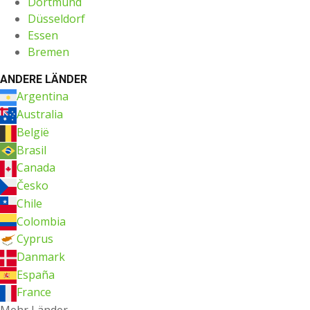
Dortmund
Düsseldorf
Essen
Bremen
ANDERE LÄNDER
Argentina
Australia
België
Brasil
Canada
Česko
Chile
Colombia
Cyprus
Danmark
España
France