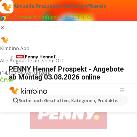
Aktuelle Prospekte immer griffbereit
Zu Chrome hinzufügen – KOSTENLOS
Kimbino App
Penny Hennef
Alle Angebote an einem Ort
PENNY Hennef Prospekt - Angebote
(14.100 Bewertungen)
ab Montag 03.08.2026 online
Öffne
WERBUNG
Suche nach Geschäften, Kategorien, Produkten...