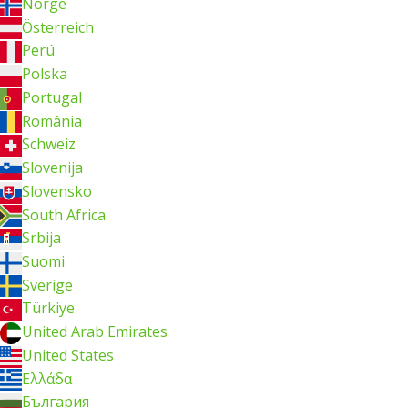
Norge
Österreich
Perú
Polska
Portugal
România
Schweiz
Slovenija
Slovensko
South Africa
Srbija
Suomi
Sverige
Türkiye
United Arab Emirates
United States
Ελλάδα
България