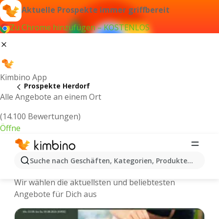
Aktuelle Prospekte immer griffbereit
Zu Chrome hinzufügen – KOSTENLOS
Kimbino App
Prospekte Herdorf
Alle Angebote an einem Ort
(14.100 Bewertungen)
Öffne
Herdorf - Neuste Prospekte und
Suche nach Geschäften, Kategorien, Produkten...
Angebote Online
Wir wählen die aktuellsten und beliebtesten
Angebote für Dich aus