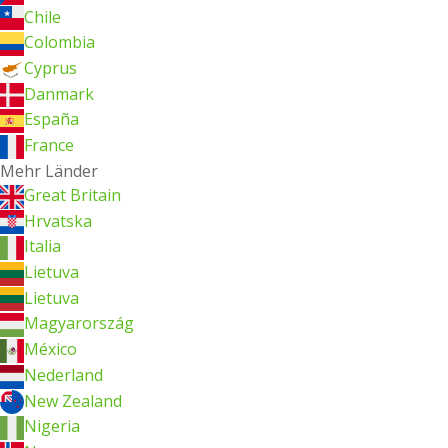
Chile
Colombia
Cyprus
Danmark
España
France
Mehr Länder
Great Britain
Hrvatska
Italia
Lietuva
Lietuva
Magyarország
México
Nederland
New Zealand
Nigeria