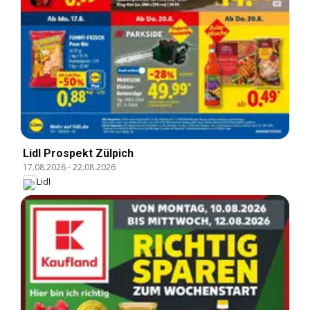
Lidl Prospekt Zülpich
17.08.2026
-
22.08.2026
Lidl