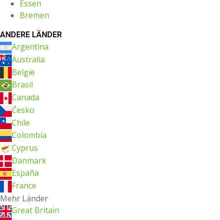
Essen
Bremen
ANDERE LÄNDER
Argentina
Australia
België
Brasil
Canada
Česko
Chile
Colombia
Cyprus
Danmark
España
France
Mehr Länder
Great Britain