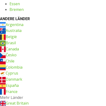
Essen
Bremen
ANDERE LÄNDER
Argentina
Australia
België
Brasil
Canada
Česko
Chile
Colombia
Cyprus
Danmark
España
France
Mehr Länder
Great Britain