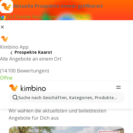
Aktuelle Prospekte immer griffbereit
Zu Chrome hinzufügen – KOSTENLOS
Kimbino App
Prospekte Kaarst
Alle Angebote an einem Ort
(14.100 Bewertungen)
Öffne
Kaarst - Neuste Prospekte und
Suche nach Geschäften, Kategorien, Produkten...
Angebote Online
Wir wählen die aktuellsten und beliebtesten
Angebote für Dich aus