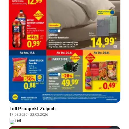
Lidl Prospekt Zülpich
17.08.2026
-
22.08.2026
Lidl