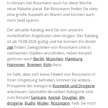
In Kerpen hat Rossmann auch für diese Woche
neue Rabatte parat. Bei Rossmann finden Sie stets
eine große Auswahl an Waren und können auch
noch Geld sparen.
Der aktuelle Katalog wird Sie von unseren
vorteilhaften Angeboten überzeugen. Der Katalog
ist ab 10.08.2026 gültig und Sie können ihn direkt
zde
finden. Zweigstellen von Rossmann sind in
zahlreichen Städten anzufinden, neben Kerpen
gehören auch
Berlin
,
München
,
Hamburg
,
Hannover
,
Bremen
,
Köln
dazu.
Im Falle, dass sich keine Filialen von Rossmann in
Ihrer Umgebung befinden, können Sie andere
Prospekte der Kategorie
Kosmetik und Drogerie
anschauen. Geschäfte derselben Kategorie sind
zum Beispiel
Sanicare
,
Apotal
,
Douglas
,
dm
drogerie
,
Budni
,
Müller
,
Rossmann
. Falls Sie noch