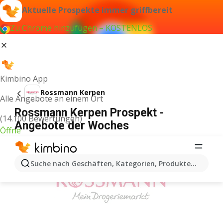
Aktuelle Prospekte immer griffbereit
Zu Chrome hinzufügen – KOSTENLOS
Kimbino App
Rossmann Kerpen
Alle Angebote an einem Ort
Rossmann Kerpen Prospekt -
(14.100 Bewertungen)
Angebote der Woches
Öffne
WERBUNG
Suche nach Geschäften, Kategorien, Produkten...