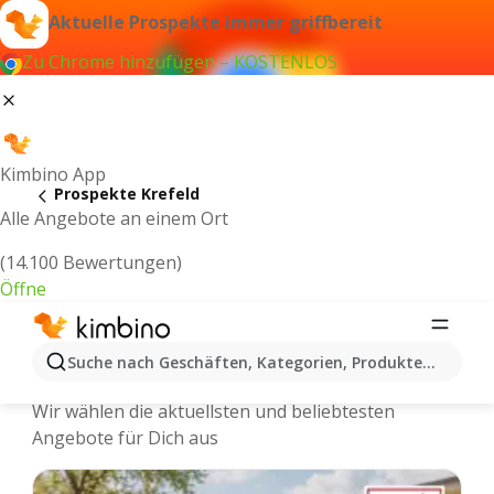
Aktuelle Prospekte immer griffbereit
Zu Chrome hinzufügen – KOSTENLOS
Kimbino App
Prospekte Krefeld
Alle Angebote an einem Ort
(14.100 Bewertungen)
Öffne
Krefeld - Neuste Prospekte und
Suche nach Geschäften, Kategorien, Produkten...
Angebote Online
Wir wählen die aktuellsten und beliebtesten
Angebote für Dich aus