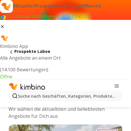
Aktuelle Prospekte immer griffbereit
Zu Chrome hinzufügen – KOSTENLOS
Kimbino App
Prospekte Laboe
Alle Angebote an einem Ort
(14.100 Bewertungen)
Öffne
Laboe - Neuste Prospekte und
Suche nach Geschäften, Kategorien, Produkten...
Angebote Online
Wir wählen die aktuellsten und beliebtesten
Angebote für Dich aus