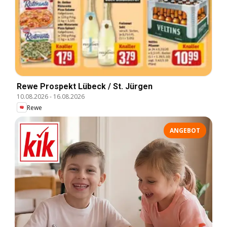
Rewe Prospekt Lübeck / St. Jürgen
10.08.2026
-
16.08.2026
Rewe
ANGEBOT