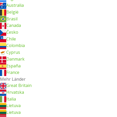
Australia
België
Brasil
Canada
Česko
Chile
Colombia
Cyprus
Danmark
España
France
Mehr Länder
Great Britain
Hrvatska
Italia
Lietuva
Lietuva