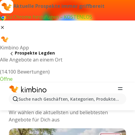
Aktuelle Prospekte immer griffbereit
Zu Chrome hinzufügen – KOSTENLOS
Kimbino App
Prospekte Legden
Alle Angebote an einem Ort
(14.100 Bewertungen)
Öffne
Legden - Neuste Prospekte und
Suche nach Geschäften, Kategorien, Produkten...
Angebote Online
Wir wählen die aktuellsten und beliebtesten
Angebote für Dich aus