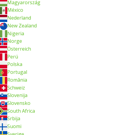
Magyarország
México
Nederland
New Zealand
Nigeria
Norge
Österreich
Perú
Polska
Portugal
România
Schweiz
Slovenija
Slovensko
South Africa
Srbija
Suomi
Sverige