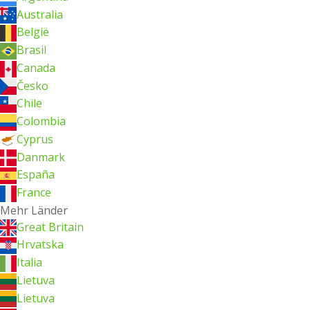
Australia
België
Brasil
Canada
Česko
Chile
Colombia
Cyprus
Danmark
España
France
Mehr Länder
Great Britain
Hrvatska
Italia
Lietuva
Lietuva