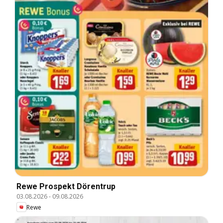
Rewe Prospekt Dörentrup
03.08.2026
-
09.08.2026
Rewe