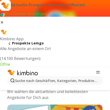
Aktuelle Prospekte immer griffbereit
Zu Chrome hinzufügen – KOSTENLOS
Kimbino App
Prospekte Lemgo
Alle Angebote an einem Ort
(14.100 Bewertungen)
Öffne
Lemgo - Neuste Prospekte und
Suche nach Geschäften, Kategorien, Produkten...
Angebote Online
Wir wählen die aktuellsten und beliebtesten
Angebote für Dich aus