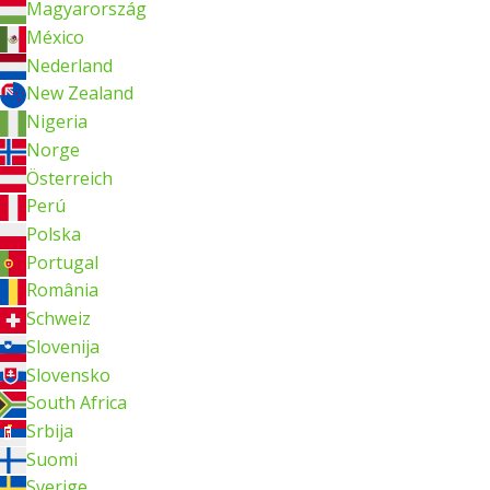
Magyarország
México
Nederland
New Zealand
Nigeria
Norge
Österreich
Perú
Polska
Portugal
România
Schweiz
Slovenija
Slovensko
South Africa
Srbija
Suomi
Sverige