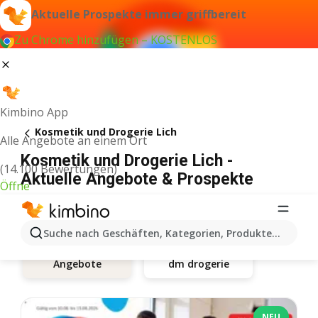
Aktuelle Prospekte immer griffbereit
Zu Chrome hinzufügen – KOSTENLOS
Kimbino App
Kosmetik und Drogerie Lich
Alle Angebote an einem Ort
Kosmetik und Drogerie Lich -
(14.100 Bewertungen)
Aktuelle Angebote & Prospekte
Öffne
Suche nach Geschäften, Kategorien, Produkten...
dm drogerie
Angebote
NEU