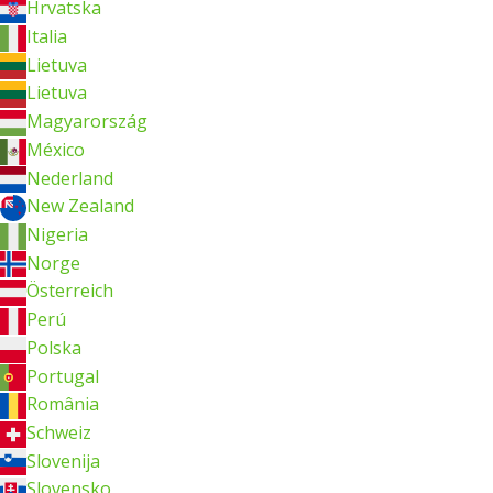
Hrvatska
Italia
Lietuva
Lietuva
Magyarország
México
Nederland
New Zealand
Nigeria
Norge
Österreich
Perú
Polska
Portugal
România
Schweiz
Slovenija
Slovensko