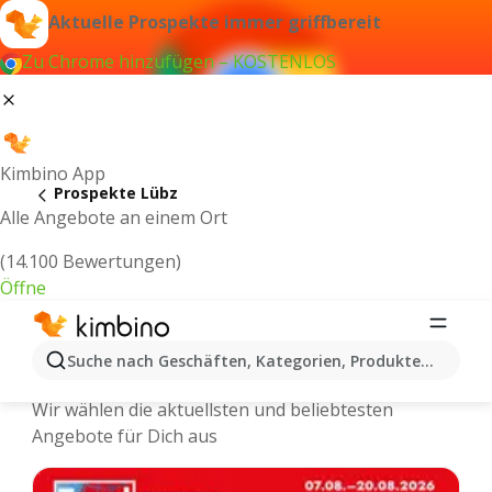
Aktuelle Prospekte immer griffbereit
Zu Chrome hinzufügen – KOSTENLOS
Kimbino App
Prospekte Lübz
Alle Angebote an einem Ort
(14.100 Bewertungen)
Öffne
Lübz - Neuste Prospekte und
Suche nach Geschäften, Kategorien, Produkten...
Angebote Online
Wir wählen die aktuellsten und beliebtesten
Angebote für Dich aus