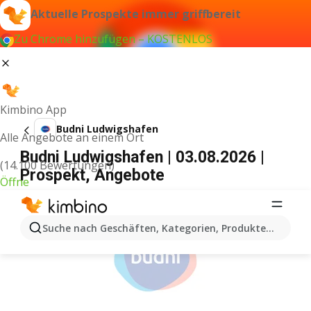
Aktuelle Prospekte immer griffbereit
Zu Chrome hinzufügen – KOSTENLOS
Kimbino App
Budni Ludwigshafen
Alle Angebote an einem Ort
Budni Ludwigshafen | 03.08.2026 |
(14.100 Bewertungen)
Prospekt, Angebote
Öffne
WERBUNG
Suche nach Geschäften, Kategorien, Produkten...