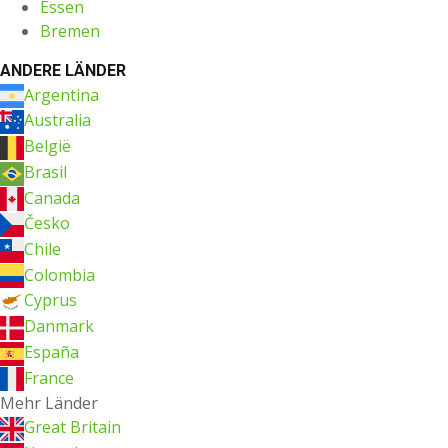
Essen
Bremen
ANDERE LÄNDER
Argentina
Australia
België
Brasil
Canada
Česko
Chile
Colombia
Cyprus
Danmark
España
France
Mehr Länder
Great Britain