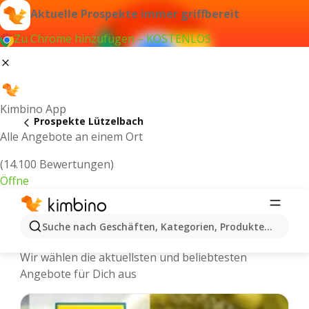
Aktuelle Prospekte immer griffbereit
Zu Chrome hinzufügen – KOSTENLOS
Kimbino App
Prospekte Lützelbach
Alle Angebote an einem Ort
(14.100 Bewertungen)
Öffne
Lützelbach - Neuste Prospekte und
Suche nach Geschäften, Kategorien, Produkten...
Angebote Online
Wir wählen die aktuellsten und beliebtesten
Angebote für Dich aus