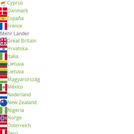
Cyprus
Danmark
España
France
Mehr Länder
Great Britain
Hrvatska
Italia
Lietuva
Lietuva
Magyarország
México
Nederland
New Zealand
Nigeria
Norge
Österreich
Perú