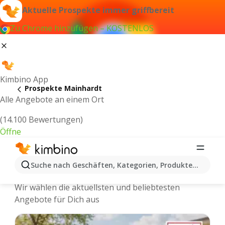
Aktuelle Prospekte immer griffbereit
Zu Chrome hinzufügen – KOSTENLOS
Kimbino App
Prospekte Mainhardt
Alle Angebote an einem Ort
(14.100 Bewertungen)
Öffne
Mainhardt - Neuste Prospekte und
Suche nach Geschäften, Kategorien, Produkten...
Angebote Online
Wir wählen die aktuellsten und beliebtesten
Angebote für Dich aus