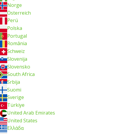
Norge
Österreich
Perú
Polska
Portugal
România
Schweiz
Slovenija
Slovensko
South Africa
Srbija
Suomi
Sverige
Türkiye
United Arab Emirates
United States
Ελλάδα