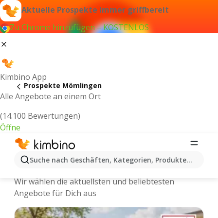
Aktuelle Prospekte immer griffbereit
Zu Chrome hinzufügen – KOSTENLOS
Kimbino App
Prospekte Mömlingen
Alle Angebote an einem Ort
(14.100 Bewertungen)
Öffne
Mömlingen - Neuste Prospekte und
Suche nach Geschäften, Kategorien, Produkten...
Angebote Online
Wir wählen die aktuellsten und beliebtesten
Angebote für Dich aus