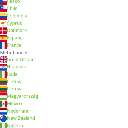
Česko
Chile
Colombia
Cyprus
Danmark
España
France
Mehr Länder
Great Britain
Hrvatska
Italia
Lietuva
Lietuva
Magyarország
México
Nederland
New Zealand
Nigeria