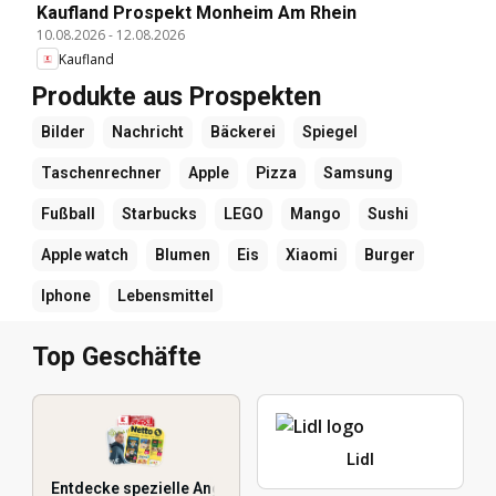
Kaufland Prospekt Monheim Am Rhein
10.08.2026
-
12.08.2026
Kaufland
Produkte aus Prospekten
Bilder
Nachricht
Bäckerei
Spiegel
Taschenrechner
Apple
Pizza
Samsung
Fußball
Starbucks
LEGO
Mango
Sushi
Apple watch
Blumen
Eis
Xiaomi
Burger
Iphone
Lebensmittel
Top Geschäfte
Lidl
Entdecke spezielle Angebote