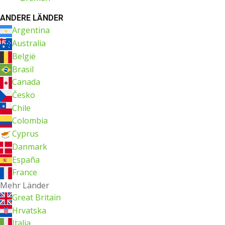
ANDERE LÄNDER
Argentina
Australia
België
Brasil
Canada
Česko
Chile
Colombia
Cyprus
Danmark
España
France
Mehr Länder
Great Britain
Hrvatska
Italia