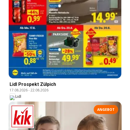
Lidl Prospekt Zülpich
17.08.2026
-
22.08.2026
Lidl
ANGEBOT