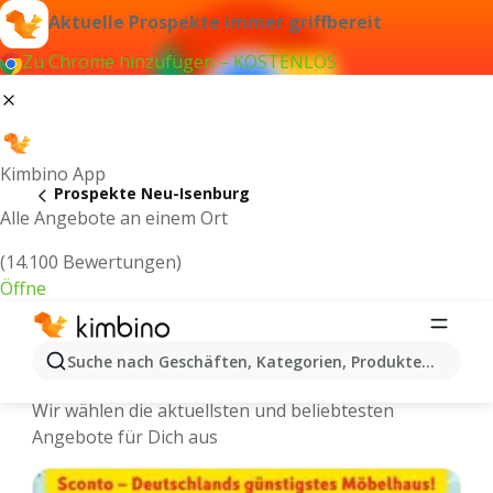
Aktuelle Prospekte immer griffbereit
Zu Chrome hinzufügen – KOSTENLOS
Kimbino App
Prospekte Neu-Isenburg
Alle Angebote an einem Ort
(14.100 Bewertungen)
Öffne
Neu-Isenburg - Neuste Prospekte und
Suche nach Geschäften, Kategorien, Produkten...
Angebote Online
Wir wählen die aktuellsten und beliebtesten
Angebote für Dich aus