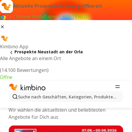
Aktuelle Prospekte immer griffbereit
Zu Chrome hinzufügen – KOSTENLOS
Kimbino App
Prospekte Neustadt an der Orla
Alle Angebote an einem Ort
(14.100 Bewertungen)
Öffne
Neustadt an der Orla - Neuste
Suche nach Geschäften, Kategorien, Produkten...
Prospekte und Angebote Online
Wir wählen die aktuellsten und beliebtesten
Angebote für Dich aus