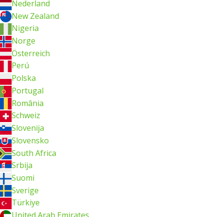
Nederland
New Zealand
Nigeria
Norge
Österreich
Perú
Polska
Portugal
România
Schweiz
Slovenija
Slovensko
South Africa
Srbija
Suomi
Sverige
Türkiye
United Arab Emirates