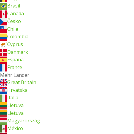
Brasil
Canada
Česko
Chile
Colombia
Cyprus
Danmark
España
France
Mehr Länder
Great Britain
Hrvatska
Italia
Lietuva
Lietuva
Magyarország
México