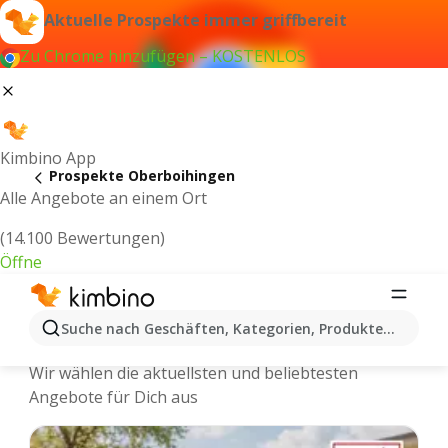
Aktuelle Prospekte immer griffbereit
Zu Chrome hinzufügen – KOSTENLOS
Kimbino App
Prospekte Oberboihingen
Alle Angebote an einem Ort
(14.100 Bewertungen)
Öffne
Oberboihingen - Neuste Prospekte
Suche nach Geschäften, Kategorien, Produkten...
und Angebote Online
Wir wählen die aktuellsten und beliebtesten
Angebote für Dich aus