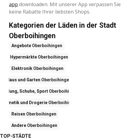
app
downloaden. Mit unserer App verpassen Sie
keine Rabatte Ihrer liebsten Shops.
Kategorien der Läden in der Stadt
Oberboihingen
Angebote
Oberboihingen
Hypermärkte
Oberboihingen
Elektronik
Oberboihingen
Haus und Garten
Oberboihingen
Kleidung, Schuhe, Sport
Oberboihingen
Kosmetik und Drogerie
Oberboihingen
Reisen
Oberboihingen
Andere
Oberboihingen
TOP-STÄDTE