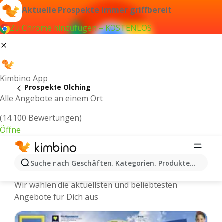
Aktuelle Prospekte immer griffbereit
Zu Chrome hinzufügen – KOSTENLOS
Kimbino App
Prospekte Olching
Alle Angebote an einem Ort
(14.100 Bewertungen)
Öffne
Olching - Neuste Prospekte und
Suche nach Geschäften, Kategorien, Produkten...
Angebote Online
Wir wählen die aktuellsten und beliebtesten
Angebote für Dich aus