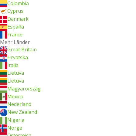
Colombia
Cyprus
Danmark
España
France
Mehr Länder
Great Britain
Hrvatska
Italia
Lietuva
Lietuva
Magyarország
México
Nederland
New Zealand
Nigeria
Norge
Österreich