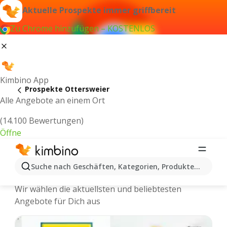
Aktuelle Prospekte immer griffbereit
Zu Chrome hinzufügen – KOSTENLOS
Kimbino App
Prospekte Ottersweier
Alle Angebote an einem Ort
(14.100 Bewertungen)
Öffne
Ottersweier - Neuste Prospekte und
Suche nach Geschäften, Kategorien, Produkten...
Angebote Online
Wir wählen die aktuellsten und beliebtesten
Angebote für Dich aus