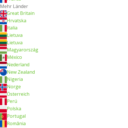
Mehr Länder
Great Britain
Hrvatska
Italia
Lietuva
Lietuva
Magyarország
México
Nederland
New Zealand
Nigeria
Norge
Österreich
Perú
Polska
Portugal
România