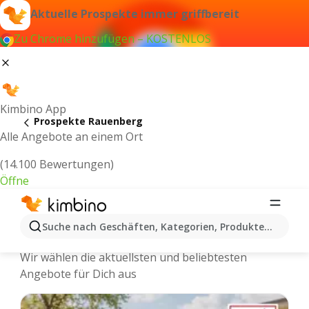
Aktuelle Prospekte immer griffbereit
Zu Chrome hinzufügen – KOSTENLOS
Kimbino App
Prospekte Rauenberg
Alle Angebote an einem Ort
(14.100 Bewertungen)
Öffne
Rauenberg - Neuste Prospekte und
Suche nach Geschäften, Kategorien, Produkten...
Angebote Online
Wir wählen die aktuellsten und beliebtesten
Angebote für Dich aus