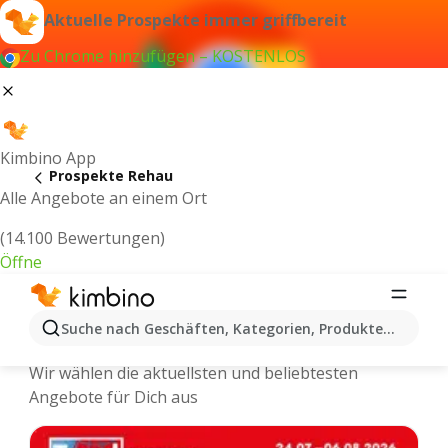
Aktuelle Prospekte immer griffbereit
Zu Chrome hinzufügen – KOSTENLOS
Kimbino App
Prospekte Rehau
Alle Angebote an einem Ort
(14.100 Bewertungen)
Öffne
Rehau - Neuste Prospekte und
Suche nach Geschäften, Kategorien, Produkten...
Angebote Online
Wir wählen die aktuellsten und beliebtesten
Angebote für Dich aus