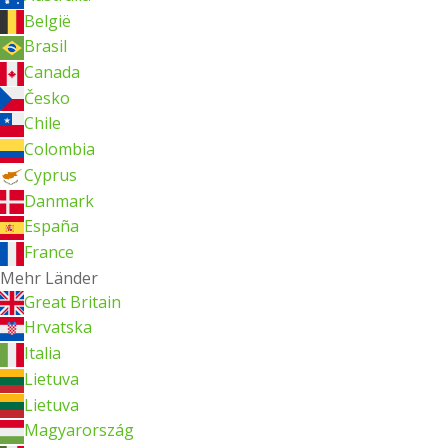
België
Brasil
Canada
Česko
Chile
Colombia
Cyprus
Danmark
España
France
Mehr Länder
Great Britain
Hrvatska
Italia
Lietuva
Lietuva
Magyarország