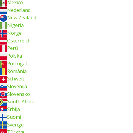
México
Nederland
New Zealand
Nigeria
Norge
Österreich
Perú
Polska
Portugal
România
Schweiz
Slovenija
Slovensko
South Africa
Srbija
Suomi
Sverige
Türkiye