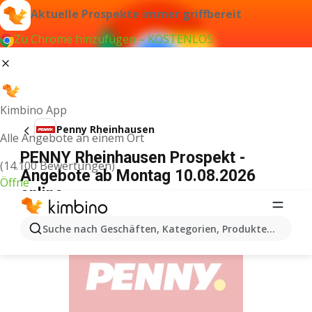
Aktuelle Prospekte immer griffbereit
Zu Chrome hinzufügen – KOSTENLOS
Kimbino App
Penny Rheinhausen
Alle Angebote an einem Ort
PENNY Rheinhausen Prospekt -
(14.100 Bewertungen)
Angebote ab Montag 10.08.2026
Öffne
online
WERBUNG
Suche nach Geschäften, Kategorien, Produkten...