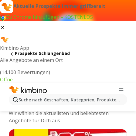
Aktuelle Prospekte immer griffbereit
Zu Chrome hinzufügen – KOSTENLOS
Kimbino App
Prospekte Schlangenbad
Alle Angebote an einem Ort
(14.100 Bewertungen)
Öffne
Schlangenbad - Neuste Prospekte
Suche nach Geschäften, Kategorien, Produkten...
und Angebote Online
Wir wählen die aktuellsten und beliebtesten
Angebote für Dich aus