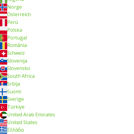
Norge
Österreich
Perú
Polska
Portugal
România
Schweiz
Slovenija
Slovensko
South Africa
Srbija
Suomi
Sverige
Türkiye
United Arab Emirates
United States
Ελλάδα