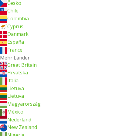
Česko
Chile
Colombia
Cyprus
Danmark
España
France
Mehr Länder
Great Britain
Hrvatska
Italia
Lietuva
Lietuva
Magyarország
México
Nederland
New Zealand
Nigeria