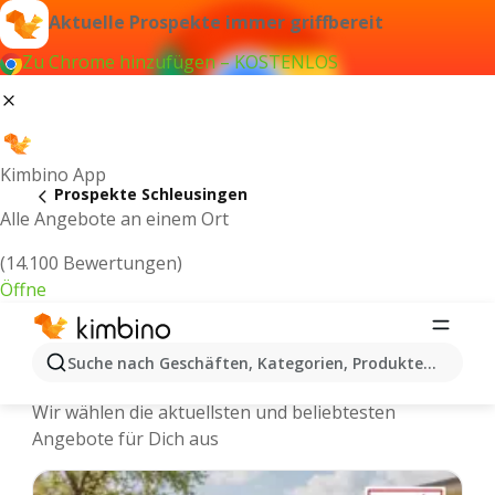
Aktuelle Prospekte immer griffbereit
Zu Chrome hinzufügen – KOSTENLOS
Kimbino App
Prospekte Schleusingen
Alle Angebote an einem Ort
(14.100 Bewertungen)
Öffne
Schleusingen - Neuste Prospekte und
Suche nach Geschäften, Kategorien, Produkten...
Angebote Online
Wir wählen die aktuellsten und beliebtesten
Angebote für Dich aus