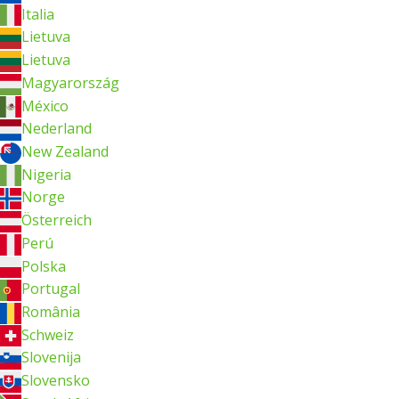
Italia
Lietuva
Lietuva
Magyarország
México
Nederland
New Zealand
Nigeria
Norge
Österreich
Perú
Polska
Portugal
România
Schweiz
Slovenija
Slovensko