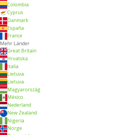
Colombia
Cyprus
Danmark
España
France
Mehr Länder
Great Britain
Hrvatska
Italia
Lietuva
Lietuva
Magyarország
México
Nederland
New Zealand
Nigeria
Norge