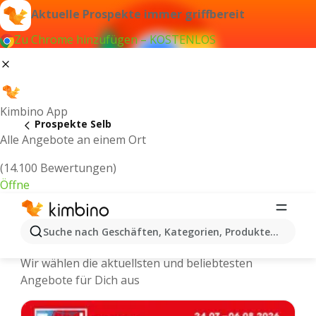
Aktuelle Prospekte immer griffbereit
Zu Chrome hinzufügen – KOSTENLOS
Kimbino App
Prospekte Selb
Alle Angebote an einem Ort
(14.100 Bewertungen)
Öffne
Selb - Neuste Prospekte und
Suche nach Geschäften, Kategorien, Produkten...
Angebote Online
Wir wählen die aktuellsten und beliebtesten
Angebote für Dich aus