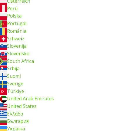
Österreich
Perú
Polska
Portugal
România
Schweiz
Slovenija
Slovensko
South Africa
Srbija
Suomi
Sverige
Türkiye
United Arab Emirates
United States
Ελλάδα
България
Україна