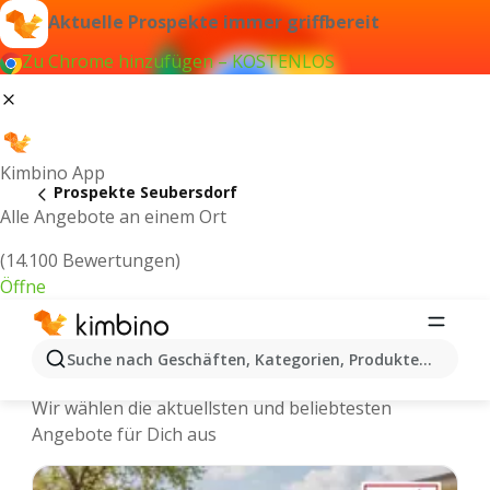
Aktuelle Prospekte immer griffbereit
Zu Chrome hinzufügen – KOSTENLOS
Kimbino App
Prospekte Seubersdorf
Alle Angebote an einem Ort
(14.100 Bewertungen)
Öffne
Seubersdorf - Neuste Prospekte und
Suche nach Geschäften, Kategorien, Produkten...
Angebote Online
Wir wählen die aktuellsten und beliebtesten
Angebote für Dich aus