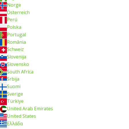
Norge
Österreich
Perú
Polska
Portugal
România
Schweiz
Slovenija
Slovensko
South Africa
Srbija
Suomi
Sverige
Türkiye
United Arab Emirates
United States
Ελλάδα