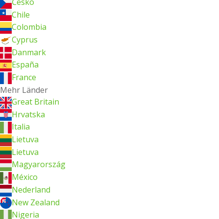
Česko
Chile
Colombia
Cyprus
Danmark
España
France
Mehr Länder
Great Britain
Hrvatska
Italia
Lietuva
Lietuva
Magyarország
México
Nederland
New Zealand
Nigeria