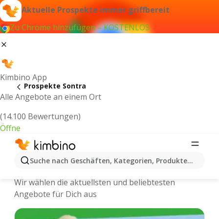
Aktuelle Prospekte immer griffbereit
Zu Chrome hinzufügen – KOSTENLOS
Kimbino App
Prospekte Sontra
Alle Angebote an einem Ort
(14.100 Bewertungen)
Öffne
Sontra - Neuste Prospekte und
Suche nach Geschäften, Kategorien, Produkten...
Angebote Online
Wir wählen die aktuellsten und beliebtesten
Angebote für Dich aus