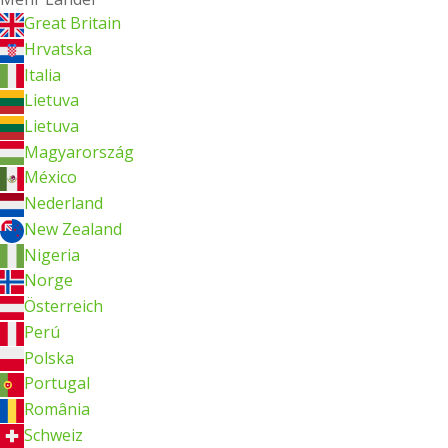
Great Britain
Hrvatska
Italia
Lietuva
Lietuva
Magyarország
México
Nederland
New Zealand
Nigeria
Norge
Österreich
Perú
Polska
Portugal
România
Schweiz