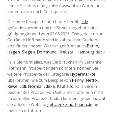
finden Sie stets eine große Auswahl an Waren und
können auch noch Geld sparen.
Der neue Prospekt kann heute bereits
zde
gefunden werden und die Sonderangebote sind
gültig beginnend vom 03.08.2026. Zweigstellen von
Getränke Hoffmann sind in zahlreichen Städten
anzufinden, neben Wetzlar gehören auch
Berlin
,
Hagen
,
Siegen
,
Dortmund
,
Kreuztal
,
Hamburg
dazu.
Falls Sie nicht alles, was Sie brauchen im Getränke
Hoffmann Prospekt finden konnten, können Sie
weitere Prospekte der Kategorie
Hypermärkte
überprüfen, wie zum Beispiel von
Penny
,
Netto
,
Rewe
,
Lidl
,
Norma
,
Edeka
,
Kaufland
. Falls Sie ein
bestimmtes Produkt von Getränke Hoffmann nicht
im aktuellen Prospekt finden können, gehen Sie auf
die offizielle Website
getraenke-hoffmann.de
um
mehr zu erfahren.