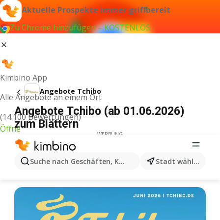
Aktuelle Prospekte immer griffbereit
Zu Chrome hinzufügen – KOSTENLOS
Kimbino App
Angebote Tchibo
Alle Angebote an einem Ort
Angebote Tchibo (ab 01.06.2026)
(14.100 Bewertungen)
zum Blättern
Öffne
WERBUNG
Suche nach Geschäften, Kategorien, Produkten...
Stadt wählen