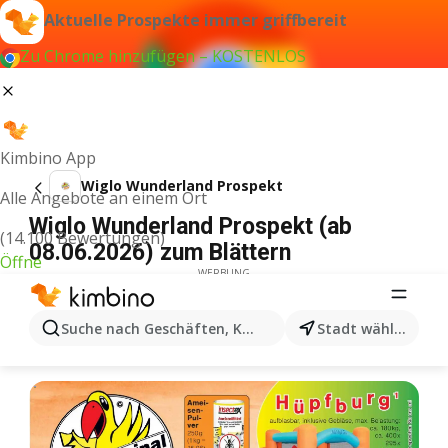
Aktuelle Prospekte immer griffbereit
Zu Chrome hinzufügen – KOSTENLOS
Kimbino App
Wiglo Wunderland Prospekt
Alle Angebote an einem Ort
Wiglo Wunderland Prospekt (ab
(14.100 Bewertungen)
08.06.2026) zum Blättern
Öffne
WERBUNG
Suche nach Geschäften, Kategorien, Produkten...
Stadt wählen