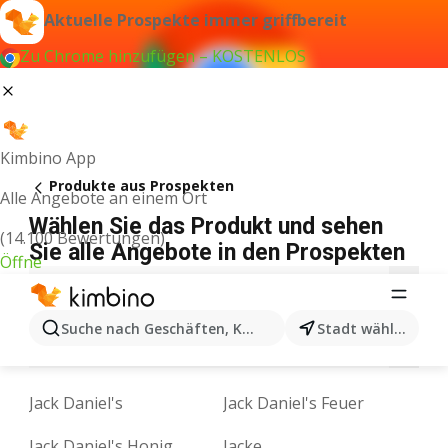
Aktuelle Prospekte immer griffbereit
Zu Chrome hinzufügen – KOSTENLOS
Kimbino App
Produkte aus Prospekten
Alle Angebote an einem Ort
Wählen Sie das Produkt und sehen
(14.100 Bewertungen)
Sie alle Angebote in den Prospekten
Öffne
3
5
9
A
B
C
D
E
F
G
H
Suche nach Geschäften, Kategorien, Produkten...
Stadt wählen
M
N
O
P
Q
R
S
T
U
V
Jack Daniel's
Jack Daniel's Feuer
Jack Daniel's Honig
Jacke