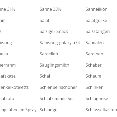
hne 31%
Sahne 33%
Sahnelikör
lami
Salat
Salatgurke
z
Salziger Snack
Salzstangen
msung
Samsung galaxy a74 5g
Sandalen
ella
Sardellen
Sardinen
uerrahm
Säuglingsmilch
Schaber
hafskase
Schal
Schaum
enkelkoteletts
Schienbeinschoner
Schinken
lafsofa
Schlafzimmer-Set
Schlaghose
hlagsahne im Spray
Schlange
Schlüsselkasten