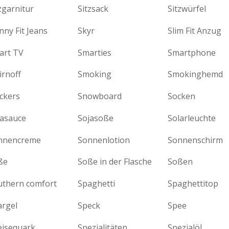
zgarnitur
Sitzsack
Sitzwürfel
nny Fit Jeans
Skyr
Slim Fit Anzug
art TV
Smarties
Smartphone
irnoff
Smoking
Smokinghemd
ckers
Snowboard
Socken
jasauce
Sojasoße
Solarleuchte
nnencreme
Sonnenlotion
Sonnenschirm
ße
Soße in der Flasche
Soßen
uthern comfort
Spaghetti
Spaghettitop
argel
Speck
Spee
eisequark
Spezialitäten
Spezialöl