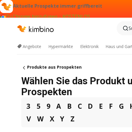
Aktuelle Prospekte immer griffbereit
Zu Chrome hinzufügen – KOSTENLOS
S
Angebote
Hypermärkte
Elektronik
Haus und Gar
Produkte aus Prospekten
Wählen Sie das Produkt u
Prospekten
3
5
9
A
B
C
D
E
F
G
V
W
X
Y
Z