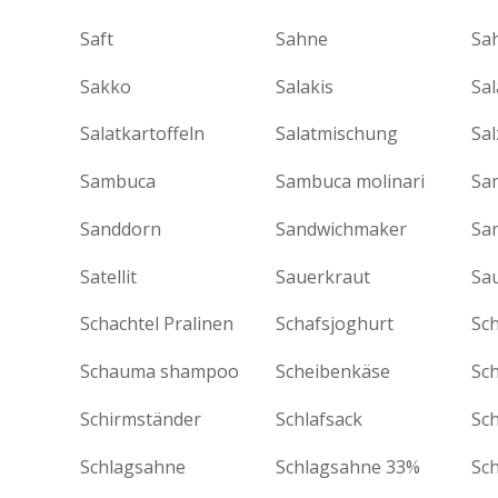
Saft
Sahne
Sa
Sakko
Salakis
Sa
Salatkartoffeln
Salatmischung
Sal
Sambuca
Sambuca molinari
Sa
Sanddorn
Sandwichmaker
San
Satellit
Sauerkraut
Sa
Schachtel Pralinen
Schafsjoghurt
Sc
Schauma shampoo
Scheibenkäse
Sch
Schirmständer
Schlafsack
Sch
Schlagsahne
Schlagsahne 33%
Sc