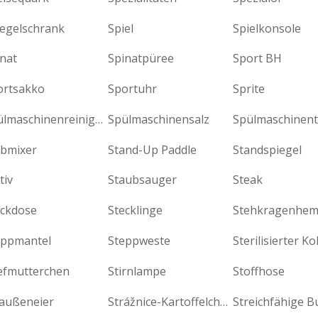
iegelschrank
Spiel
Spielkonsole
nat
Spinatpüree
Sport BH
ortsakko
Sportuhr
Sprite
Spülmaschinenreiniger
Spülmaschinensalz
Spülmaschinen
abmixer
Stand-Up Paddle
Standspiegel
tiv
Staubsauger
Steak
eckdose
Stecklinge
Stehkragenhe
eppmantel
Steppweste
Sterilisierter Ko
iefmutterchen
Stirnlampe
Stoffhose
raußeneier
Strážnice-Kartoffelchips
Streichfähige B