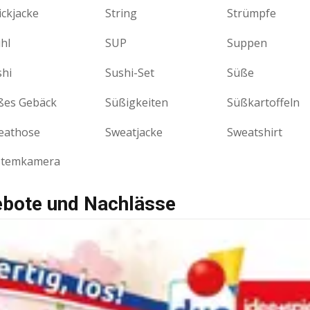
ickjacke
String
Strümpfe
hl
SUP
Suppen
shi
Sushi-Set
Süße
ßes Gebäck
Süßigkeiten
Süßkartoffeln
eathose
Sweatjacke
Sweatshirt
stemkamera
ebote und Nachlässe