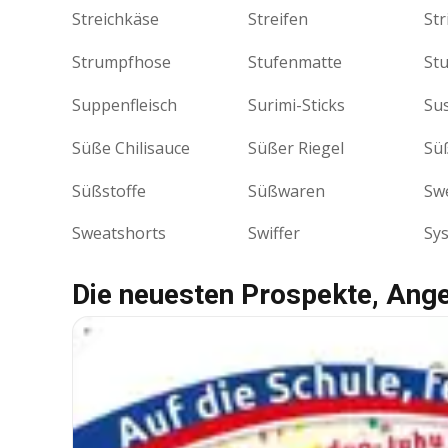
Streichkäse
Streifen
Str
Strumpfhose
Stufenmatte
Stu
Suppenfleisch
Surimi-Sticks
Su
Süße Chilisauce
Süßer Riegel
Sü
Süßstoffe
Süßwaren
Sw
Sweatshorts
Swiffer
Sy
Die neuesten Prospekte, Ang