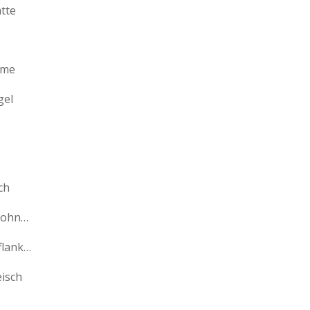
tte
eme
gel
ch
Schweinebauch ohne Knochen
Schweinefleischflanke ohne Knochen
isch