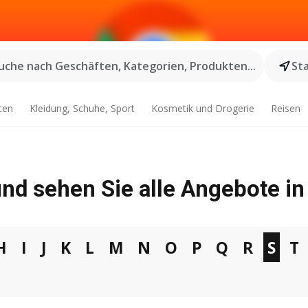
uche nach Geschäften, Kategorien, Produkten...
St
ten
Kleidung, Schuhe, Sport
Kosmetik und Drogerie
Reisen
nd sehen Sie alle Angebote in
H
I
J
K
L
M
N
O
P
Q
R
S
T