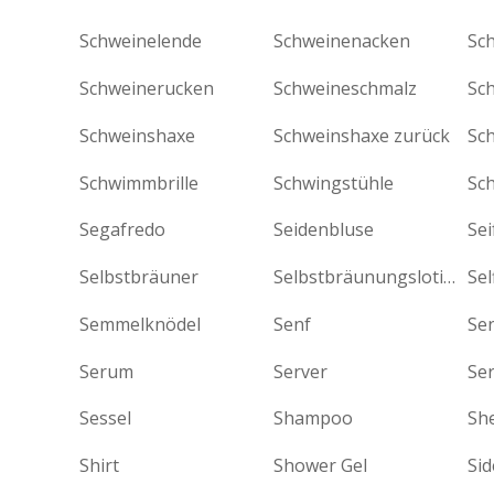
Schweinelende
Schweinenacken
Schweinerucken
Schweineschmalz
Sc
Schweinshaxe
Schweinshaxe zurück
Sc
Schwimmbrille
Schwingstühle
Sc
Segafredo
Seidenbluse
Sei
Selbstbräuner
Selbstbräunungslotion
Sel
Semmelknödel
Senf
Se
Serum
Server
Se
Sessel
Shampoo
Sh
Shirt
Shower Gel
Si