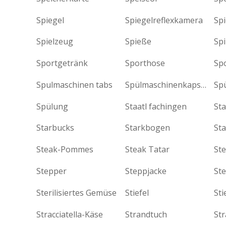
Spiegel
Spiegelreflexkamera
Sp
Spielzeug
Spieße
Spi
Sportgetränk
Sporthose
Sp
Spulmaschinen tabs
Spülmaschinenkapseln
Spülung
Staatl fachingen
St
Starbucks
Starkbogen
Sta
Steak-Pommes
Steak Tatar
St
Stepper
Steppjacke
St
Sterilisiertes Gemüse
Stiefel
St
Stracciatella-Käse
Strandtuch
St