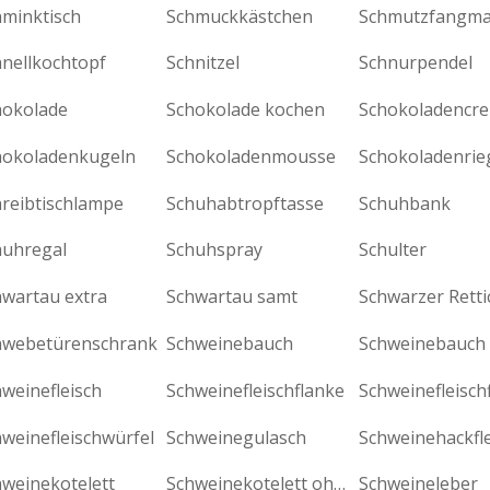
hminktisch
Schmuckkästchen
Schmutzfangma
hnellkochtopf
Schnitzel
Schnurpendel
hokolade
Schokolade kochen
Schokoladencr
hokoladenkugeln
Schokoladenmousse
Schokoladenrie
hreibtischlampe
Schuhabtropftasse
Schuhbank
huhregal
Schuhspray
Schulter
hwartau extra
Schwartau samt
Schwarzer Retti
hwebetürenschrank
Schweinebauch
weinefleisch
Schweinefleischflanke
weinefleischwürfel
Schweinegulasch
Schweinehackfle
hweinekotelett
Schweinekotelett ohne Knochen
Schweineleber