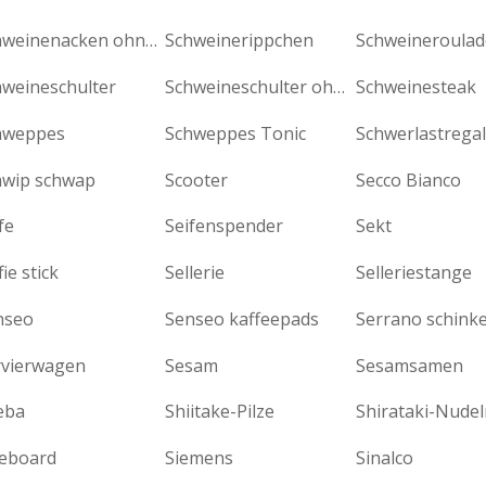
Schweinenacken ohne Knochen
Schweinerippchen
Schweineroulad
hweineschulter
Schweineschulter ohne Knochen
Schweinesteak
hweppes
Schweppes Tonic
Schwerlastregal
hwip schwap
Scooter
Secco Bianco
fe
Seifenspender
Sekt
fie stick
Sellerie
Selleriestange
nseo
Senseo kaffeepads
Serrano schink
rvierwagen
Sesam
Sesamsamen
eba
Shiitake-Pilze
Shirataki-Nudel
deboard
Siemens
Sinalco