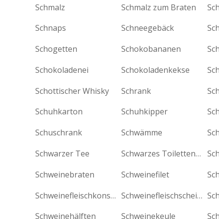
Schmalz
Schmalz zum Braten
Sc
Schnaps
Schneegebäck
Sc
Schogetten
Schokobananen
Sc
Schokoladenei
Schokoladenkekse
Sc
Schottischer Whisky
Schrank
Sc
Schuhkarton
Schuhkipper
Sc
Schuschrank
Schwämme
Sc
Schwarzer Tee
Schwarzes Toilettenpapier
Sc
Schweinebraten
Schweinefilet
Sch
Schweinefleischkonserven
Schweinefleischscheiben
Sch
Schweinehälften
Schweinekeule
Sc