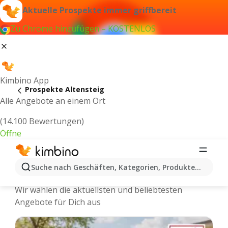
Aktuelle Prospekte immer griffbereit
Zu Chrome hinzufügen – KOSTENLOS
Kimbino App
Prospekte Altensteig
Alle Angebote an einem Ort
(14.100 Bewertungen)
Öffne
Altensteig - Neuste Prospekte und
Suche nach Geschäften, Kategorien, Produkten...
Angebote Online
Wir wählen die aktuellsten und beliebtesten
Angebote für Dich aus