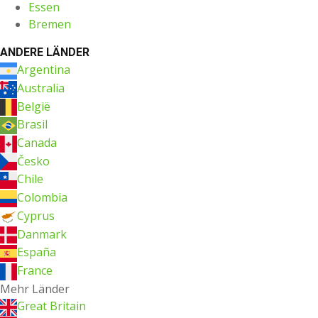
Essen
Bremen
ANDERE LÄNDER
Argentina
Australia
België
Brasil
Canada
Česko
Chile
Colombia
Cyprus
Danmark
España
France
Mehr Länder
Great Britain