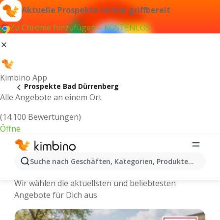
Aktuelle Prospekte immer griffbereit
Zu Chrome hinzufügen – KOSTENLOS
Kimbino App
Prospekte Bad Dürrenberg
Alle Angebote an einem Ort
(14.100 Bewertungen)
Öffne
Bad Dürrenberg - Neuste Prospekte
Suche nach Geschäften, Kategorien, Produkten...
und Angebote Online
Wir wählen die aktuellsten und beliebtesten
Angebote für Dich aus