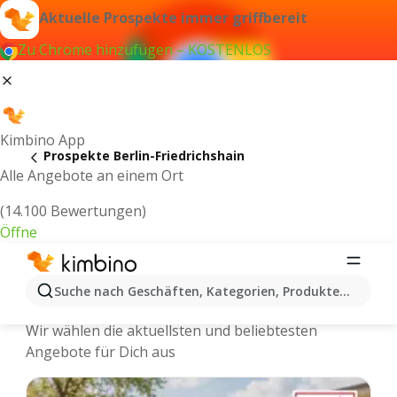
Aktuelle Prospekte immer griffbereit
Zu Chrome hinzufügen – KOSTENLOS
Kimbino App
Prospekte Berlin-Friedrichshain
Alle Angebote an einem Ort
(14.100 Bewertungen)
Öffne
Berlin-Friedrichshain - Neuste
Suche nach Geschäften, Kategorien, Produkten...
Prospekte und Angebote Online
Wir wählen die aktuellsten und beliebtesten
Angebote für Dich aus