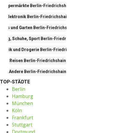
Hypermärkte
Berlin-Friedrichshain
Elektronik
Berlin-Friedrichshain
Haus und Garten
Berlin-Friedrichshain
idung, Schuhe, Sport
Berlin-Friedrichshain
metik und Drogerie
Berlin-Friedrichshain
Reisen
Berlin-Friedrichshain
Andere
Berlin-Friedrichshain
TOP-STÄDTE
Berlin
Hamburg
München
Köln
Frankfurt
Stuttgart
Dortmund