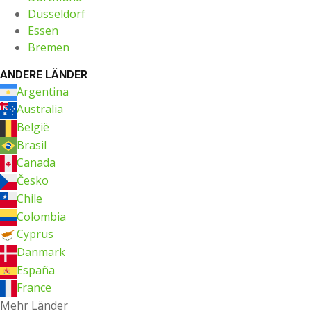
Düsseldorf
Essen
Bremen
ANDERE LÄNDER
Argentina
Australia
België
Brasil
Canada
Česko
Chile
Colombia
Cyprus
Danmark
España
France
Mehr Länder