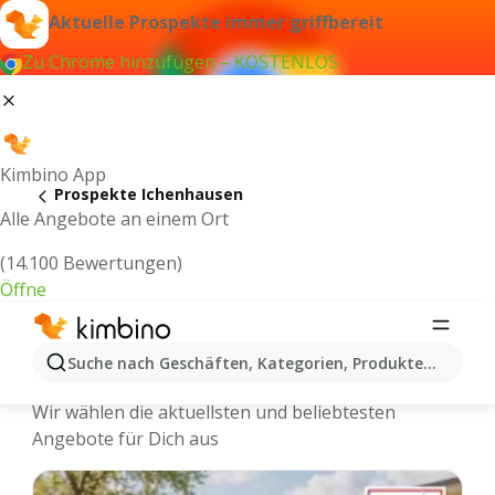
Aktuelle Prospekte immer griffbereit
Zu Chrome hinzufügen – KOSTENLOS
Kimbino App
Prospekte Ichenhausen
Alle Angebote an einem Ort
(14.100 Bewertungen)
Öffne
Ichenhausen - Neuste Prospekte und
Suche nach Geschäften, Kategorien, Produkten...
Angebote Online
Wir wählen die aktuellsten und beliebtesten
Angebote für Dich aus