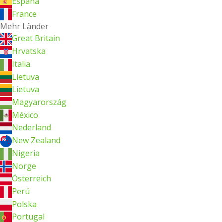
España
France
Mehr Länder
Great Britain
Hrvatska
Italia
Lietuva
Lietuva
Magyarország
México
Nederland
New Zealand
Nigeria
Norge
Österreich
Perú
Polska
Portugal