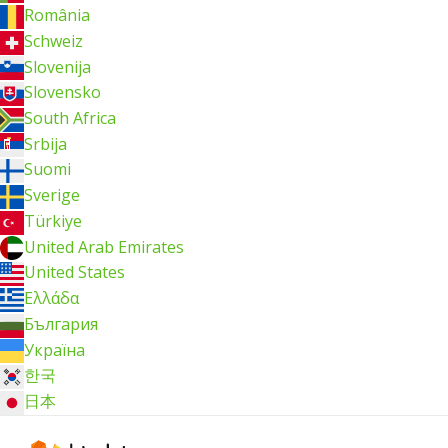
România
Schweiz
Slovenija
Slovensko
South Africa
Srbija
Suomi
Sverige
Türkiye
United Arab Emirates
United States
Ελλάδα
България
Україна
한국
日本