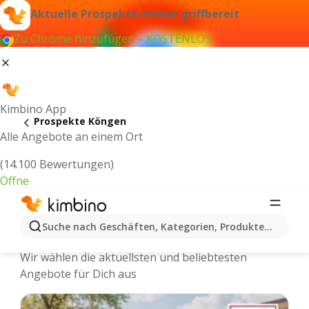
Aktuelle Prospekte immer griffbereit
Zu Chrome hinzufügen – KOSTENLOS
Kimbino App
Prospekte Köngen
Alle Angebote an einem Ort
(14.100 Bewertungen)
Öffne
Köngen - Neuste Prospekte und
Suche nach Geschäften, Kategorien, Produkten...
Angebote Online
Wir wählen die aktuellsten und beliebtesten
Angebote für Dich aus