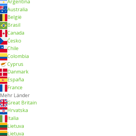
Argentina
Australia
België
Brasil
Canada
Česko
Chile
Colombia
Cyprus
Danmark
España
France
Mehr Länder
Great Britain
Hrvatska
Italia
Lietuva
Lietuva