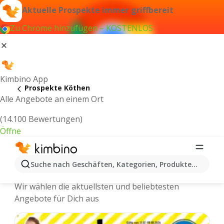
Aktuelle Prospekte immer griffbereit
Zu Chrome hinzufügen – KOSTENLOS
Kimbino App
Prospekte Köthen
Alle Angebote an einem Ort
(14.100 Bewertungen)
Öffne
Köthen - Neuste Prospekte und
Suche nach Geschäften, Kategorien, Produkten...
Angebote Online
Wir wählen die aktuellsten und beliebtesten
Angebote für Dich aus