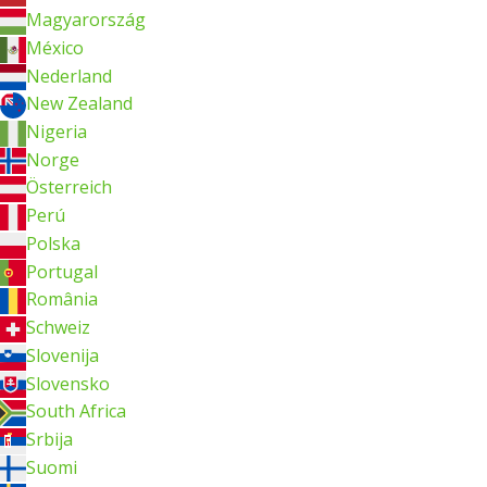
Magyarország
México
Nederland
New Zealand
Nigeria
Norge
Österreich
Perú
Polska
Portugal
România
Schweiz
Slovenija
Slovensko
South Africa
Srbija
Suomi